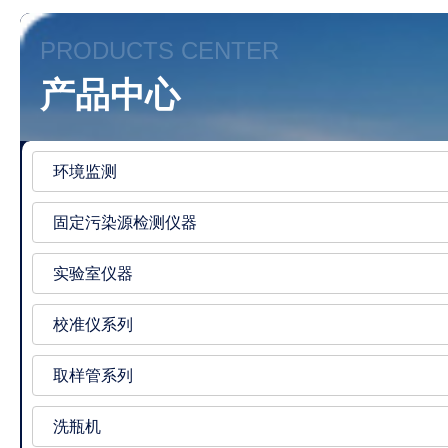
PRODUCTS CENTER
产品中心
环境监测
固定污染源检测仪器
实验室仪器
校准仪系列
取样管系列
洗瓶机