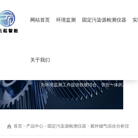
网站首页
环境监测
固定污染源检测仪器
实
关于我们
产品中心
PRODUCTS CENTER
为环境监测工作提供软硬结合、管控一体的成套设
首页
>
产品中心
>
固定污染源检测仪器
>
紫外烟气综合分析仪