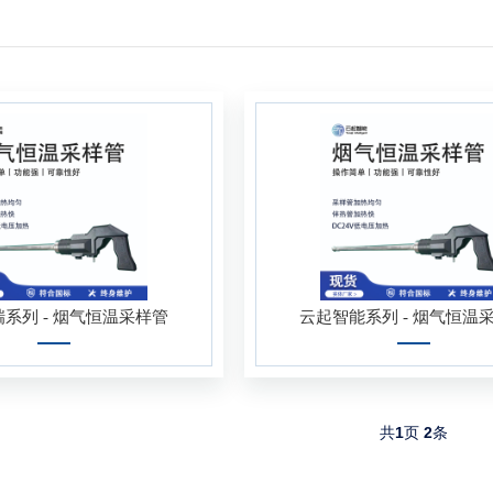
系列 - 烟气恒温采样管
云起智能系列 - 烟气恒温
共
1
页
2
条