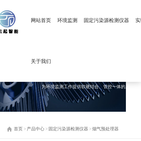
网站首页
环境监测
固定污染源检测仪器
实
关于我们
产品中心
PRODUCTS CENTER
为环境监测工作提供软硬结合、管控一体的成套设
首页
>
产品中心
>
固定污染源检测仪器
>
烟气预处理器